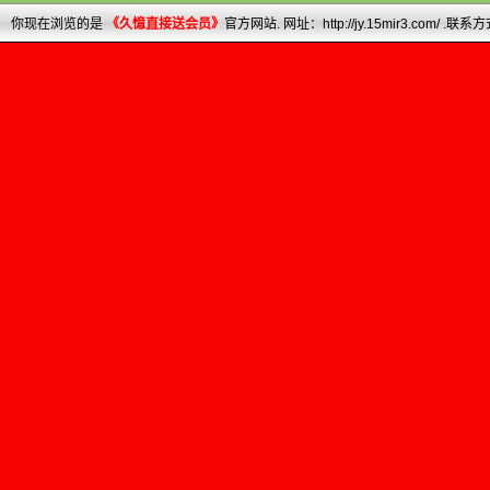
你现在浏览的是
《
久憶直接送会员
》
官方网站. 网址：
http://jy.15mir3.com/
.联系方