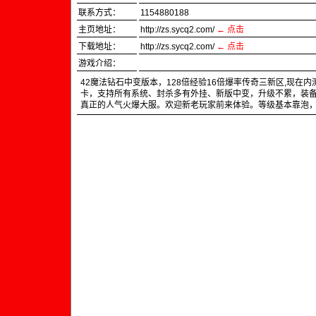
联系方式：
1154880188
主页地址：
http://zs.sycq2.com/
← 点击
下载地址：
http://zs.sycq2.com/
←
点击
游戏介绍：
42魔法钻石中变版本，128倍经验16倍爆率传奇三新区,现在
卡，支持所有系统、封杀多有外挂、新版中变，升级不累，装备
真正的人气火爆大服。欢迎新老玩家前来体验。等级基本靠泡