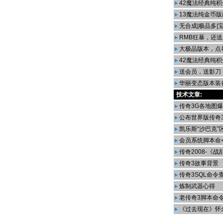
42魔法经典纯积
13魔法纯金币版
无合成|极品多|
RMB狂暴，还
大极品版本，点
42魔法经典纯积
送会员，送影刀
华丽变态版本装
技术文章:
传奇3G各地图
公布世界版传奇
凯乐斯“沙巴克”区
会员系统脚本命
传奇2008-《
传奇3故事背景
传奇3SQL命令查
炼制武器心得
老传奇3脚本命
《过去现在》怀