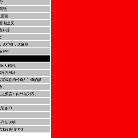
分
耐玩
宝宝强
送影魅之刃
卷好爆
分
，送护身，送麻痹
备好打
爆率大解剖。
3官方网址
完成你的传奇3-1.45的梦
令。
战乱之预言》内外挂列表。
装备ID
令详细说明
念我们的传奇3