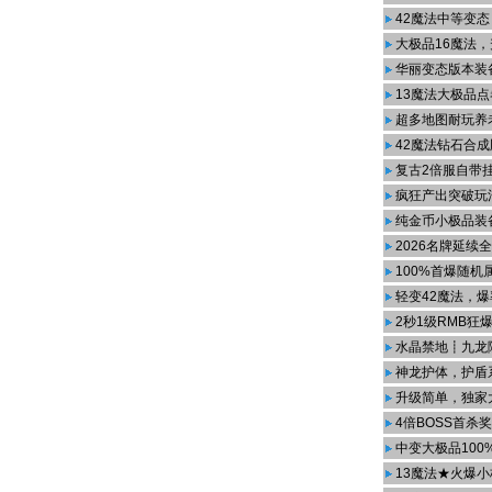
42魔法中等变态
大极品16魔法，
华丽变态版本装
13魔法大极品点
超多地图耐玩养
42魔法钻石合成
复古2倍服自带
疯狂产出突破玩
纯金币小极品装
2026名牌延续
100%首爆随机
轻变42魔法，
2秒1级RMB狂
水晶禁地┋九龙
神龙护体，护盾
升级简单，独家
4倍BOSS首杀
中变大极品100
13魔法★火爆小