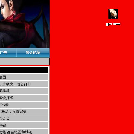
广告
黑金论坛
地图
，升级快，装备好打
可挂机
练级打怪
打怪爽
小极品，设置完美
送会员
率高
功能.都在地图和城镇