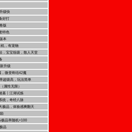
升级快
备好打
卷版
老特色
版本
挂机，有宠物
法，宝宝练级，散人天堂
备
全新升级
属，微变终结42魔
爆率超级高，玩法简单
爆（属性无限）
陵墓┋江湖试炼
系统，奇经八脉
大极品，体验感爽翻天
奖励
%极品率随机+100
极品