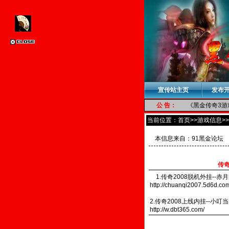
宣传站主页
发布
公 告：
《黑金传奇3游
当前位置：
首页
>>游戏信息>>更
本信息来自：
91黑金论坛
传奇
1.传奇2008脱机外挂--赤
http://chuanqi2007.5d6d.co
2.传奇2008上线内挂--小
http://w.dbt365.com/