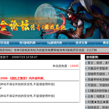
开区信息
传3游戏列表
3g游戏列表
技术文章
商业
戏宣传站》传奇3游戏发布站为你提供免费审核传奇3游戏开区信息. 111736
新于：2009/7/19 10:58:47
游戏新闻:
复古，低倍，多
本信息热度：
14445
大极品中变版本
宠物带升级快，
2008-《战乱之预言》内外挂列表。
高爆率特色宠物
月[本站不保证外挂的安全性,不提倡使用外挂]
可渡劫，升级快
m/
13魔法8倍经验
叮当[本站不保证外挂的安全性,不提倡使用外挂]
点卷┋地图多┋
42魔★泡点★爆
拒绝变态，所有