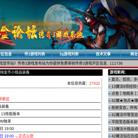
开区信息
传3游戏列表
3g游戏列表
技术文章
商业
戏宣传站》传奇3游戏发布站为你提供免费审核传奇3游戏开区信息. 111736
>纯金币小极品装备
游戏新闻:
复古，低倍，多
本信息热度：
27432
13魔法8倍经
点卷┋地图多┋
币新区
42魔★泡点★
品装备
拒绝变态，所有
→
13技能版本
42魔法中等变态
0M独享
华丽变态版本装
日 19:00
13魔法大极品
日 19:00
←正式公测
42魔法钻石合