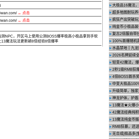
大极品16魔法
4
超多地图耐玩养
r3wan.com/
← 点击
疯狂产出突破玩
r3wan.com/
←
点击
纯金币小极品装
复古2倍服自带
测NPC，开区马上使用公测BOSS爆率极高小极品拿到手软
100%首爆随机
13魔法玩法更新颖8倍经验8倍爆率
水晶禁地┋九龙
2026名牌延续
轻变42魔法，
2秒1级RMB狂
4倍BOSS首杀
中变大极品100
升级简单，独家
神龙护体，护盾
13魔法★火爆
42魔法经典纯
13魔法纯金币
RMB狂暴，还
无合成|极品多|