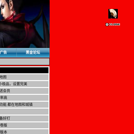
广告
黑金论坛
地图
验小极品，设置完美
送会员
爆率高
功能.都在地图和城镇
备好打
点卷版
成版本