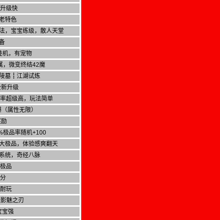
，升级快
老特色
法，宝宝练级，散人天堂
备
挂机，有宠物
属，微变终结42魔
陵墓┋江湖试炼
全新升级
爆率超级高，玩法简单
爆（属性无限）
奖励
%极品率随机+100
大极品，体验感爽翻天
系统，奇经八脉
小极品
积分
版耐玩
送影魅之刃
宝宝强