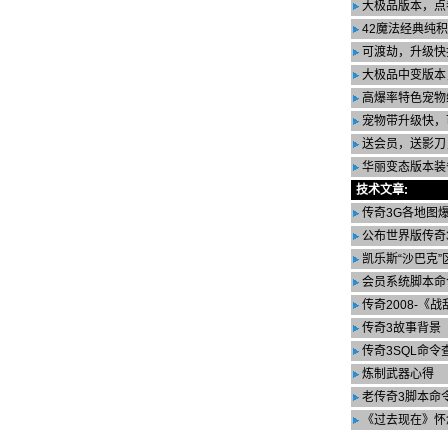
大极品版本，点
42魔法经典纯
可渡劫，升级快
大极品中变版本
高爆率特色宠物
宠物带升级快，
送会员，送影刀
华丽变态版本装
技术文章:
传奇3G各地图
公布世界版传奇
凯乐斯“沙巴克”区
会员系统脚本命
传奇2008-《
传奇3故事背景
传奇3SQL命令
炼制武器心得
老传奇3脚本命
《过去现在》怀