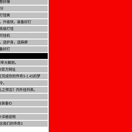
卷好爆
积分
打怪爽
，升级快，装备好打
练级打怪
可挂机
，送护身，送麻痹
备好打
爆率大解剖。
3官方网址
完成你的传奇3-1.45的梦
令。
战乱之预言》内外挂列表。
查装备ID
令详细说明
念我们的传奇3