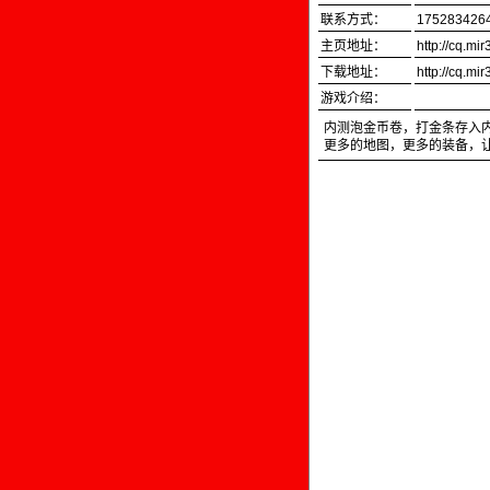
联系方式：
175283426
主页地址：
http://cq.mi
下载地址：
http://cq.mi
游戏介绍：
内测泡金币卷，打金条存入内
更多的地图，更多的装备，让