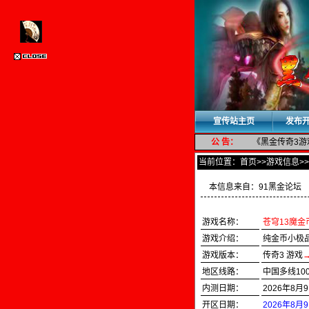
宣传站主页
发布
公 告：
《黑金传奇3游
当前位置：
首页
>>游戏信息>
本信息来自：
91黑金论坛
游戏名称：
苍穹13魔金
游戏介绍：
纯金币小极
游戏版本：
传奇3 游戏
地区线路：
中国多线10
内测日期：
2026年8月9
开区日期：
2026年8月9