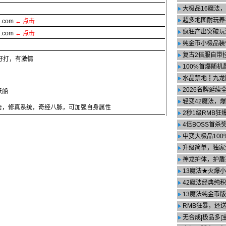
大极品16魔法
超多地图耐玩养
q3.com
← 点击
疯狂产出突破玩
q3.com
←
点击
纯金币小极品装
复古2倍服自带
好打，有激情
100%首爆随机
水晶禁地┋九龙
2026名牌延续
妖船
轻变42魔法，
击，修真系统，奇经八脉，可加强自身属性
2秒1级RMB狂
4倍BOSS首杀
中变大极品100
升级简单，独家
神龙护体，护盾
13魔法★火爆
42魔法经典纯
13魔法纯金币
RMB狂暴，还
无合成|极品多|