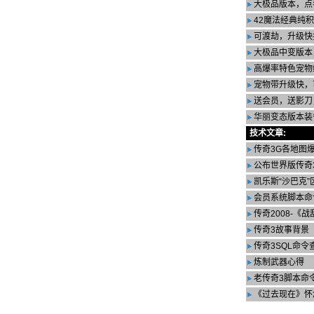
大极品版本，点
42魔法经典纯
可渡劫，升级快
大极品中变版本
高爆率特色宠物
宠物带升级快，
送会员，送影刀
华丽变态版本装
技术文章:
传奇3G各地图
公布世界版传奇
凯乐斯“沙巴克”区
会员系统脚本命
传奇2008-《
传奇3故事背景
传奇3SQL命令
炼制武器心得
老传奇3脚本命
《过去现在》怀