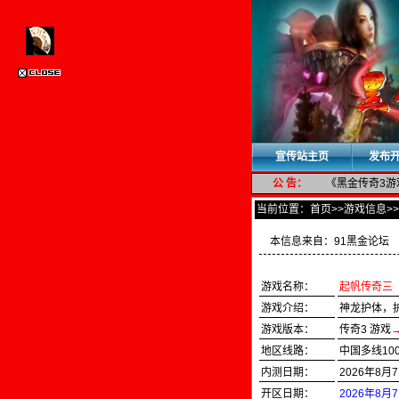
宣传站主页
发布
公 告：
《黑金传奇3游
当前位置：
首页
>>游戏信息
本信息来自：
91黑金论坛
游戏名称：
起帆传奇三
游戏介绍：
神龙护体，
游戏版本：
传奇3 游戏
地区线路：
中国多线10
内测日期：
2026年8月7
开区日期：
2026年8月7