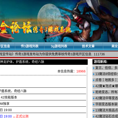
开区信息
传3游戏列表
3g游戏列表
技术文章
商业
戏宣传站》传奇3游戏发布站为你提供免费审核传奇3游戏开区信息. 111736
>>神龙护体，护盾系统，奇经八脉
游戏新闻:
复古，低倍，多
本信息热度：
18966
13魔法8倍经
点卷┋地图多┋
42魔★泡点★
护盾系统，奇经八脉
拒绝变态，所有
→
42技能版本
42魔法中等变态
0M独享
华丽变态版本装
日 19:00
13魔法大极品
日 19:00
←正式公测
42魔法钻石合