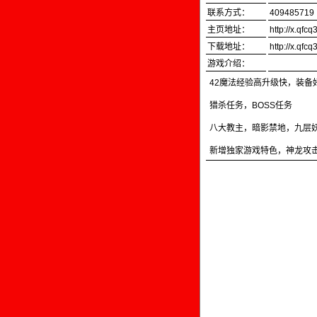
联系方式：
409485719
主页地址：
http://x.qfc
下载地址：
http://x.qfc
游戏介绍：
42魔法经验高升级快，装备
猎杀任务，BOSS任务
八大教主，暗影禁地，九层
新增独家游戏特色，神龙攻