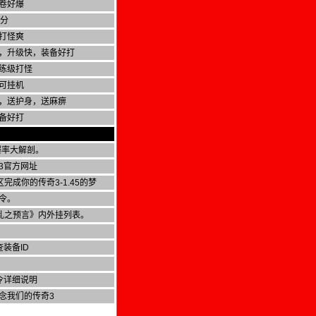
卷好爆
积分
打怪爽
，升级快，装备好打
练级打怪
可挂机
，送护身，送麻痹
备好打
爆率大解剖。
3官方网址
完成你的传奇3-1.45的梦
令。
战乱之预言》内外挂列表。
查装备ID
令详细说明
念我们的传奇3