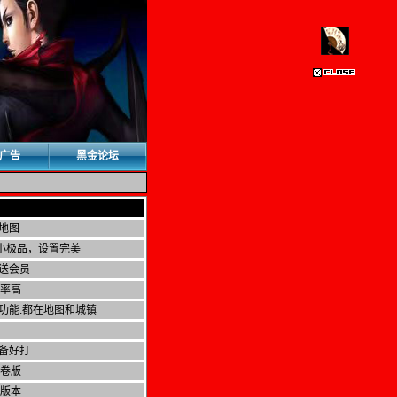
广告
黑金论坛
地图
验小极品，设置完美
送会员
爆率高
功能.都在地图和城镇
备好打
点卷版
成版本