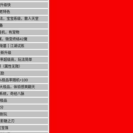
，升级快
老特色
法，宝宝练级，散人天堂
备
挂机，有宠物
属，微变终结42魔
陵墓┋江湖试炼
全新升级
爆率超级高，玩法简单
爆（属性无限）
奖励
%极品率随机+100
大极品，体验感爽翻天
系统，奇经八脉
小极品
积分
版耐玩
送影魅之刃
宝宝强